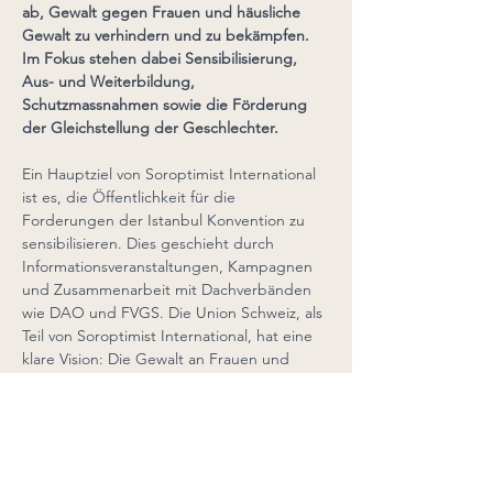
ab, Gewalt gegen Frauen und häusliche 
Gewalt zu verhindern und zu bekämpfen. 
Im Fokus stehen dabei Sensibilisierung, 
Aus- und Weiterbildung, 
Schutzmassnahmen sowie die Förderung 
der Gleichstellung der Geschlechter.
Ein Hauptziel von Soroptimist International 
ist es, die Öffentlichkeit für die 
Forderungen der Istanbul Konvention zu 
sensibilisieren. Dies geschieht durch 
Informationsveranstaltungen, Kampagnen 
und Zusammenarbeit mit Dachverbänden 
wie DAO und FVGS. Die Union Schweiz, als 
Teil von Soroptimist International, hat eine 
klare Vision: Die Gewalt an Frauen und 
Kindern soll der Geschichte angehören, 
und die Gleichstellung der Frau soll Realität 
sein. Verschiedene Clubs in der Schweiz 
setzen auf vielfältige Projekte, von 
Selbstverteidigungskursen über 