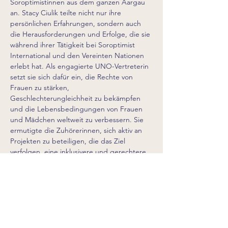
Soroptimistinnen aus dem ganzen Aargau 
an. Stacy Ciulik teilte nicht nur ihre 
persönlichen Erfahrungen, sondern auch 
die Herausforderungen und Erfolge, die sie 
während ihrer Tätigkeit bei Soroptimist 
International und den Vereinten Nationen 
erlebt hat. Als engagierte UNO-Vertreterin 
setzt sie sich dafür ein, die Rechte von 
Frauen zu stärken, 
Geschlechterungleichheit zu bekämpfen 
und die Lebensbedingungen von Frauen 
und Mädchen weltweit zu verbessern. Sie 
ermutigte die Zuhörerinnen, sich aktiv an 
Projekten zu beteiligen, die das Ziel 
verfolgen, eine inklusivere und gerechtere 
Gesellschaft zu schaffen. Die Frage-und-
Antwort-Session ermöglichte es den 
Teilnehmerinnen, direkten Einblick in Stacys 
Beruf und Wirken zu erhalten.
Die lebhaften Diskussionen während des 
Apéro riche trugen zu einer inspirierenden 